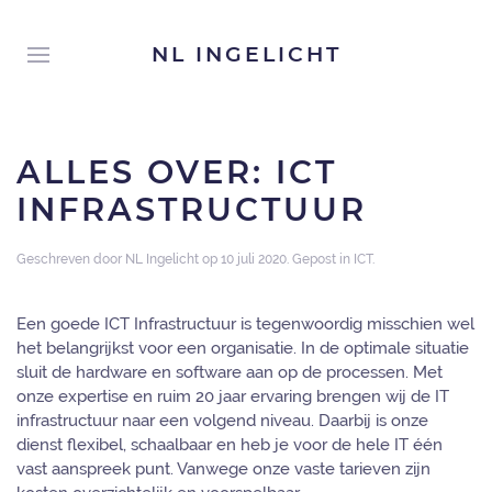
NL INGELICHT
ALLES OVER: ICT
INFRASTRUCTUUR
Geschreven door
NL Ingelicht
op
10 juli 2020
. Gepost in
ICT
.
Een goede ICT Infrastructuur is tegenwoordig misschien wel
het belangrijkst voor een organisatie. In de optimale situatie
sluit de hardware en software aan op de processen. Met
onze expertise en ruim 20 jaar ervaring brengen wij de IT
infrastructuur naar een volgend niveau. Daarbij is onze
dienst flexibel, schaalbaar en heb je voor de hele IT één
vast aanspreek punt. Vanwege onze vaste tarieven zijn