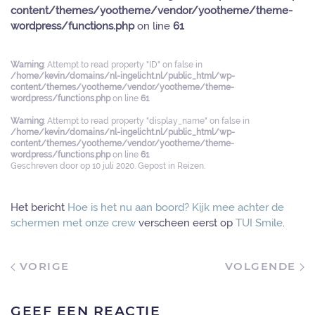
content/themes/yootheme/vendor/yootheme/theme-
wordpress/functions.php
on line
61
Warning
: Attempt to read property "ID" on false in
/home/kevin/domains/nl-ingelicht.nl/public_html/wp-
content/themes/yootheme/vendor/yootheme/theme-
wordpress/functions.php
on line
61
Warning
: Attempt to read property "display_name" on false in
/home/kevin/domains/nl-ingelicht.nl/public_html/wp-
content/themes/yootheme/vendor/yootheme/theme-
wordpress/functions.php
on line
61
Geschreven door
op
10 juli 2020
. Gepost in
Reizen
.
Het bericht
Hoe is het nu aan boord? Kijk mee achter de
schermen met onze crew
verscheen eerst op
TUI Smile
.
VORIGE
VOLGENDE
GEEF EEN REACTIE