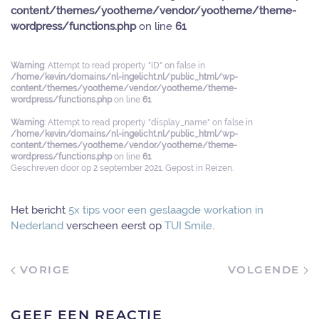
content/themes/yootheme/vendor/yootheme/theme-
wordpress/functions.php
on line
61
Warning
: Attempt to read property "ID" on false in
/home/kevin/domains/nl-ingelicht.nl/public_html/wp-
content/themes/yootheme/vendor/yootheme/theme-
wordpress/functions.php
on line
61
Warning
: Attempt to read property "display_name" on false in
/home/kevin/domains/nl-ingelicht.nl/public_html/wp-
content/themes/yootheme/vendor/yootheme/theme-
wordpress/functions.php
on line
61
Geschreven door
op
2 september 2021
. Gepost in
Reizen
.
Het bericht
5x tips voor een geslaagde workation in
Nederland
verscheen eerst op
TUI Smile
.
VORIGE
VOLGENDE
GEEF EEN REACTIE