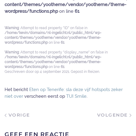
content/themes/yootheme/vendor/yootheme/theme-
wordpress/functions.php
on line
61
Warning
: Attempt to read property "ID" on false in
/home/kevin/domains/nl-ingelicht.nl/public_html/wp-
content/themes/yootheme/vendor/yootheme/theme-
wordpress/functions.php
on line
61
Warning
: Attempt to read property "display_name" on false in
/home/kevin/domains/nl-ingelicht.nl/public_html/wp-
content/themes/yootheme/vendor/yootheme/theme-
wordpress/functions.php
on line
61
Geschreven door
op
4 september 2021
. Gepost in
Reizen
.
Het bericht
Eten op Tenerife: sla deze vijf hotspots zeker
niet over
verscheen eerst op
TUI Smile
.
VORIGE
VOLGENDE
GEEF EEN REACTIE