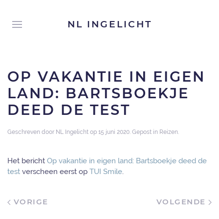
NL INGELICHT
OP VAKANTIE IN EIGEN
LAND: BARTSBOEKJE
DEED DE TEST
Geschreven door
NL Ingelicht
op
15 juni 2020
. Gepost in
Reizen
.
Het bericht
Op vakantie in eigen land: Bartsboekje deed de
test
verscheen eerst op
TUI Smile
.
VORIGE
VOLGENDE